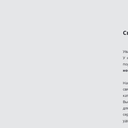
С
Ув
У 
по
но
На
св
ка
Вы
дл
се
уд