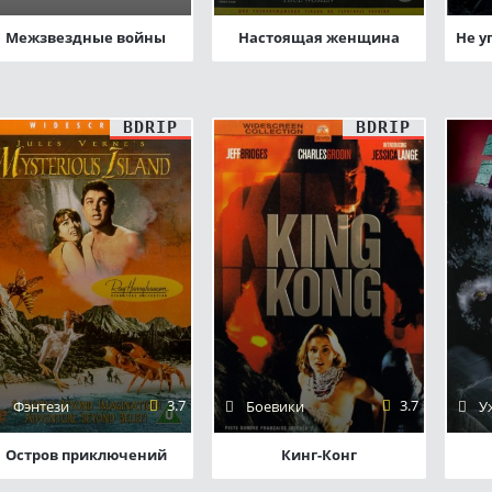
Межзвездные войны
Настоящая женщина
BDRIP
BDRIP
3.7
3.7
Фэнтези
Боевики
У
Остров приключений
Кинг-Конг