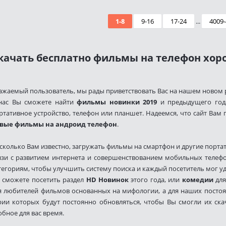
1-8
9-16
17-24
...
4009-
качать бесплатно фильмы на телефон хоро
ажаемый пользователь, мы рады приветствовать Вас на нашем новом 
нас Вы сможете найти
фильмы новинки 2019
и предыдущего года
ртативное устройство, телефон или планшет. Надеемся, что сайт Вам
вые фильмы на андроид телефон
.
сколько Вам известно, загружать фильмы на смартфон и другие портат
язи с развитием интернета и совершенствованием мобильных телеф
тегориям, чтобы улучшить систему поиска и каждый посетитель мог у
 сможете посетить раздел
HD Новинок
этого года, или
комедии
для
я любителей фильмов основанных на мифологии, а для наших постоя
рии которых будут постоянно обновляться, чтобы Вы смогли их ск
обное для вас время.