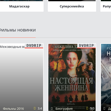
Мадагаскар
Суперсемейка
Фильмы новинки
DVDRIP
DVDRIP
3.4
5.0
Фильмы 2016
Биография
Д