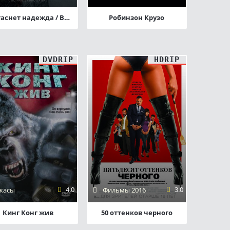
Не угаснет надежда / Все пропало
Робинзон Крузо
DVDRIP
HDRIP
4.0
3.0
жасы
Фильмы 2016
Кинг Конг жив
50 оттенков черного