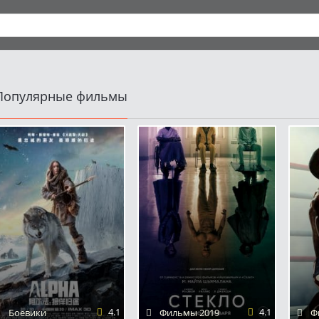
Популярные фильмы
Избранное
ункция "Избранное" позволяет добавить материал в данный блок при по
сего одного клика.
cookies
4.1
4.1
Боевики
Фильмы 2019
Ф