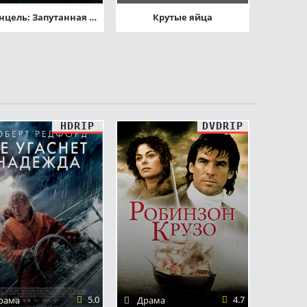
Рапунцель: Запутанная история
Крутые яйца
HDRIP
DVDRIP
5.0
4.7
рама
Драма